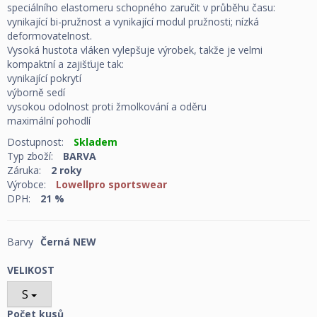
speciálního elastomeru schopného zaručit v průběhu času:
vynikající bi-pružnost a vynikající modul pružnosti; nízká
deformovatelnost.
Vysoká hustota vláken vylepšuje výrobek, takže je velmi
kompaktní a zajišťuje tak:
vynikající pokrytí
výborně sedí
vysokou odolnost proti žmolkování a oděru
maximální pohodlí
Dostupnost:
Skladem
Typ zboží:
BARVA
Záruka:
2 roky
Výrobce:
Lowellpro sportswear
DPH:
21 %
Barvy
Černá NEW
VELIKOST
S
Počet kusů