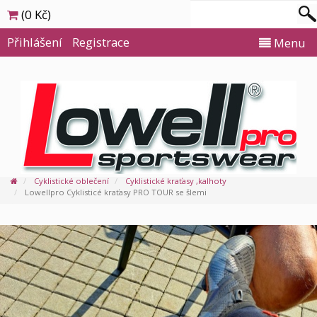
(0 Kč)
Přihlášení
Registrace
Menu
Cyklistické oblečení
Cyklistické kraťasy ,kalhoty
Lowellpro Cyklisticé kraťasy PRO TOUR se šlemi