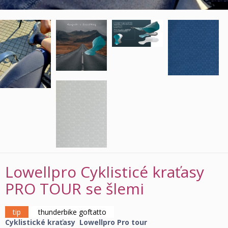
Lowellpro Cyklisticé kraťasy
PRO TOUR se šlemi
tip
thunderbike goftatto
Cyklistické kraťasy Lowellpro Pro tour