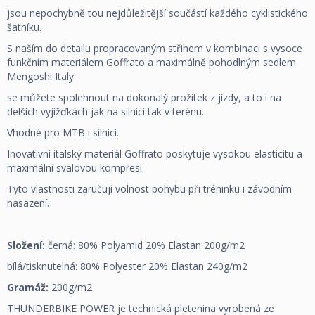
jsou nepochybně tou nejdůležitější součástí každého cyklistického
šatníku.
S naším do detailu propracovaným střihem v kombinaci s vysoce
funkčním materiálem Goffrato a maximálně pohodlným sedlem
Mengoshi Italy
se můžete spolehnout na dokonalý prožitek z jízdy, a to i na
delších vyjížďkách jak na silnici tak v terénu.
Vhodné pro MTB i silnici.
Inovativní italský materiál Goffrato poskytuje vysokou elasticitu a
maximální svalovou kompresi.
Tyto vlastnosti zaručují volnost pohybu při tréninku i závodním
nasazení.
Složení:
černá: 80% Polyamid 20% Elastan 200g/m2
bílá/tisknutelná: 80% Polyester 20% Elastan 240g/m2
Gramáž:
200g/m2
THUNDERBIKE POWER je technická pletenina vyrobená ze