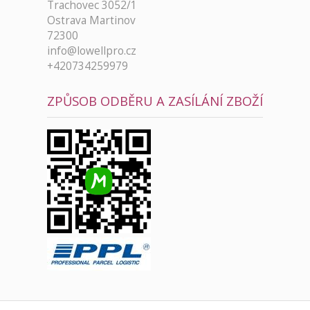
Trachovec 3052/1
Ostrava Martinov
72300
info@lowellpro.cz
+420734259979
ZPŮSOB ODBĚRU A ZASÍLÁNÍ ZBOŽÍ