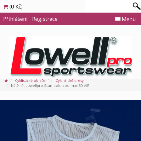
(0 Kč)
Přihlášení
Registrace
Menu
Cyklistické oblečení
Cyklistické dresy
Nátělník Lowellpro Scampolo coolmax 3D AIR