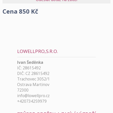
Cena
850
Kč
LOWELLPRO,S.R.O.
Ivan Šeděnka
IČ: 28615492
DIČ: CZ 28615492
Trachovec 3052/1
Ostrava Martinov
72300
info@lowellpro.cz
+420734259979